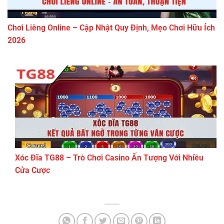
Chơi Liêng Online – Cập Nhật Quy Định, Mẹo Chơi Hữu Ích
2026
Xóc Đĩa TG88 – Trò Chơi Casino Ấn Tượng Với Nhiều
Cửa Cược