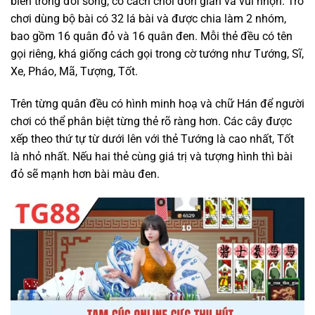
biến trong đời sống, có cách chơi đơn giản và vui nhộn. Trò
chơi dùng bộ bài có 32 lá bài và được chia làm 2 nhóm,
bao gồm 16 quân đỏ và 16 quân đen. Mỗi thẻ đều có tên
gọi riêng, khá giống cách gọi trong cờ tướng như Tướng, Sĩ,
Xe, Pháo, Mã, Tượng, Tốt.
Trên từng quân đều có hình minh hoạ và chữ Hán để người
chơi có thể phân biệt từng thẻ rõ ràng hơn. Các cây được
xếp theo thứ tự từ dưới lên với thẻ Tướng là cao nhất, Tốt
là nhỏ nhất. Nếu hai thẻ cùng giá trị và tượng hình thì bài
đỏ sẽ mạnh hơn bài màu đen.