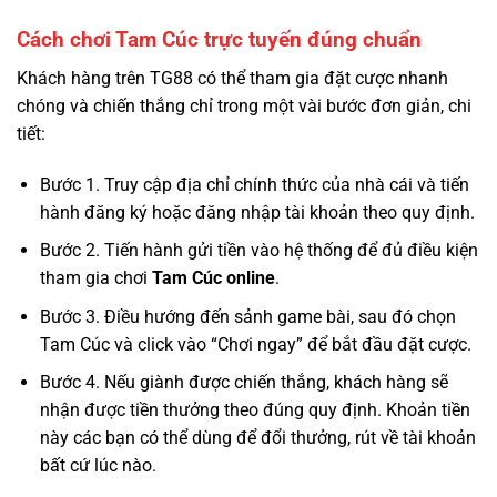
Cách chơi Tam Cúc trực tuyến đúng chuẩn
Khách hàng trên TG88 có thể tham gia đặt cược nhanh
chóng và chiến thắng chỉ trong một vài bước đơn giản, chi
tiết:
Bước 1. Truy cập địa chỉ chính thức của nhà cái và tiến
hành đăng ký hoặc đăng nhập tài khoản theo quy định.
Bước 2. Tiến hành gửi tiền vào hệ thống để đủ điều kiện
tham gia chơi
Tam Cúc online
.
Bước 3. Điều hướng đến sảnh game bài, sau đó chọn
Tam Cúc và click vào “Chơi ngay” để bắt đầu đặt cược.
Bước 4. Nếu giành được chiến thắng, khách hàng sẽ
nhận được tiền thưởng theo đúng quy định. Khoản tiền
này các bạn có thể dùng để đổi thưởng, rút về tài khoản
bất cứ lúc nào.