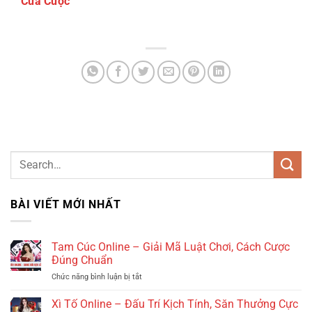
Cửa Cược
BÀI VIẾT MỚI NHẤT
Tam Cúc Online – Giải Mã Luật Chơi, Cách Cược
Đúng Chuẩn
ở
Chức năng bình luận bị tắt
Tam
Cúc
Xì Tố Online – Đấu Trí Kịch Tính, Săn Thưởng Cực
Online