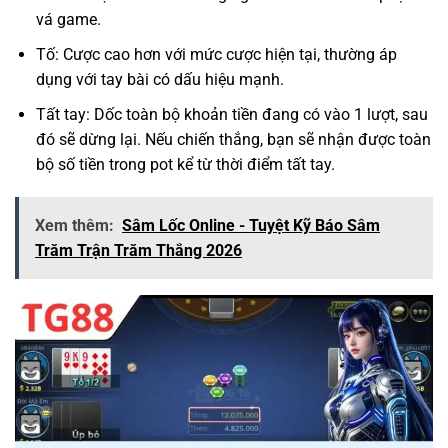
vá game.
Tố: Cược cao hơn với mức cược hiện tại, thường áp
dụng với tay bài có dấu hiệu mạnh.
Tất tay: Dốc toàn bộ khoản tiền đang có vào 1 lượt, sau
đó sẽ dừng lại. Nếu chiến thắng, bạn sẽ nhận được toàn
bộ số tiền trong pot kể từ thời điểm tất tay.
Xem thêm:
Sâm Lốc Online - Tuyệt Kỹ Báo Sâm
Trăm Trận Trăm Thắng 2026