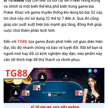
Xì Tố online
hay còn biết tới với cái tên Poker Hồng Kông
và chính là một biến thể khá phổ biến trong game bài
Poker. Khác với game truyền thống khi dùng bộ bài 52 cây,
trò chơi này chỉ sử dụng 32 thẻ từ 7 đến A. Qua đó cũng
giúp xác suất xuất hiện bài mạnh gia tăng, đồng thời giúp
cuộc chơi thêm phần kịch tính.
Đến với
TG88
, tựa game được phát triển với giao diện hiện
đại, tốc độ nhanh chóng và bảo vệ tuyệt đối. Bất kể bạn là
người mới hay đã có kinh nghiệm dày dặn, siêu phẩm này
vẫn rất thích hợp để thử thách và chinh phục.