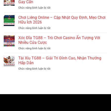
Gay Cấn
–
ở
Chức năng bình luận bị tắt
Giải
Xì
Mã
Tố
Chơi Liêng Online – Cập Nhật Quy Định, Mẹo Chơi
Luật
Online
Chơi,
Hữu Ích 2026
–
Cách
ở
Chức năng bình luận bị tắt
Đấu
Cược
Chơi
Trí
Đúng
Liêng
Xóc Đĩa TG88 – Trò Chơi Casino Ấn Tượng Với
Kịch
Chuẩn
Online
Tính,
Nhiều Cửa Cược
–
Săn
ở
Chức năng bình luận bị tắt
Cập
Thưởng
Xóc
Nhật
Cực
Đĩa
Tài Xỉu TG88 – Giải Trí Đỉnh Cao, Nhận Thưởng
Quy
Gay
TG88
Định,
Hấp Dẫn
Cấn
–
Mẹo
ở
Chức năng bình luận bị tắt
Trò
Chơi
Tài
Chơi
Hữu
Xỉu
Casino
Ích
TG88
Ấn
2026
–
Tượng
Giải
Với
Trí
Nhiều
Đỉnh
Cửa
Cao,
Cược
Nhận
Thưởng