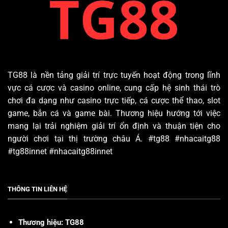
Hấp
Dẫn
TG88
là nền tảng giải trí trực tuyến hoạt động trong lĩnh
vực cá cược và casino online, cung cấp hệ sinh thái trò
chơi đa dạng như casino trực tiếp, cá cược thể thao, slot
game, bắn cá và game bài. Thương hiệu hướng tới việc
mang lại trải nghiệm giải trí ổn định và thuận tiện cho
người chơi tại thị trường châu Á. #tg88 #nhacaitg88
#tg88innet #nhacaitg88innet
THÔNG TIN LIÊN HỆ
Thương hiệu: TG88