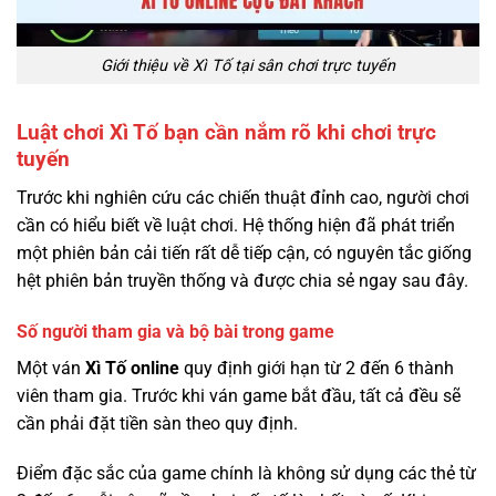
Giới thiệu về Xì Tố tại sân chơi trực tuyến
Luật chơi Xì Tố bạn cần nắm rõ khi chơi trực
tuyến
Trước khi nghiên cứu các chiến thuật đỉnh cao, người chơi
cần có hiểu biết về luật chơi. Hệ thống hiện đã phát triển
một phiên bản cải tiến rất dễ tiếp cận, có nguyên tắc giống
hệt phiên bản truyền thống và được chia sẻ ngay sau đây.
Số người tham gia và bộ bài trong game
Một ván
Xì Tố online
quy định giới hạn từ 2 đến 6 thành
viên tham gia. Trước khi ván game bắt đầu, tất cả đều sẽ
cần phải đặt tiền sàn theo quy định.
Điểm đặc sắc của game chính là không sử dụng các thẻ từ