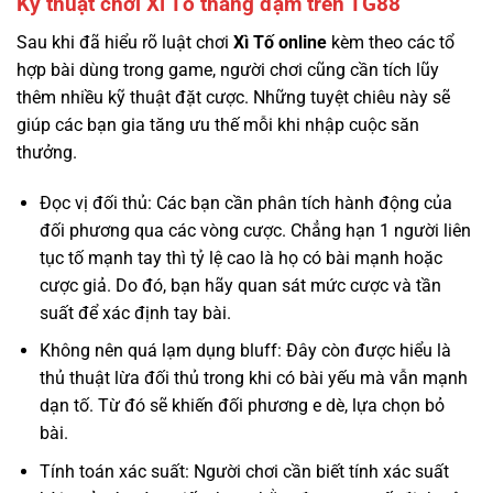
Kỹ thuật chơi Xì Tố thắng đậm trên TG88
Sau khi đã hiểu rõ luật chơi
Xì Tố online
kèm theo các tổ
hợp bài dùng trong game, người chơi cũng cần tích lũy
thêm nhiều kỹ thuật đặt cược. Những tuyệt chiêu này sẽ
giúp các bạn gia tăng ưu thế mỗi khi nhập cuộc săn
thưởng.
Đọc vị đối thủ: Các bạn cần phân tích hành động của
đối phương qua các vòng cược. Chẳng hạn 1 người liên
tục tố mạnh tay thì tỷ lệ cao là họ có bài mạnh hoặc
cược giả. Do đó, bạn hãy quan sát mức cược và tần
suất để xác định tay bài.
Không nên quá lạm dụng bluff: Đây còn được hiểu là
thủ thuật lừa đối thủ trong khi có bài yếu mà vẫn mạnh
dạn tố. Từ đó sẽ khiến đối phương e dè, lựa chọn bỏ
bài.
Tính toán xác suất: Người chơi cần biết tính xác suất