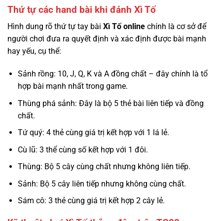
Thứ tự các hand bài khi đánh Xì Tố
Hình dung rõ thứ tự tay bài
Xì Tố online
chính là cơ sở để
người chơi đưa ra quyết định và xác định được bài mạnh
hay yếu, cụ thể:
Sảnh rồng: 10, J, Q, K và A đồng chất – đây chính là tổ
hợp bài mạnh nhất trong game.
Thùng phá sảnh: Đây là bộ 5 thẻ bài liên tiếp và đồng
chất.
Tứ quý: 4 thẻ cùng giá trị kết hợp với 1 lá lẻ.
Cù lũ: 3 thể cùng số kết hợp với 1 đôi.
Thùng: Bộ 5 cây cùng chất nhưng không liên tiếp.
Sảnh: Bộ 5 cây liên tiếp nhưng không cùng chất.
Sám cô: 3 thẻ cùng giá trị kết hợp 2 cây lẻ.