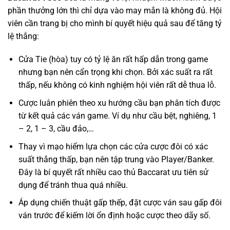
phần thưởng lớn thì chỉ dựa vào may mắn là không đủ. Hội
viên cần trang bị cho mình bí quyết hiệu quả sau để tăng tỷ
lệ thắng:
Cửa Tie (hòa) tuy có tỷ lệ ăn rất hấp dẫn trong game
nhưng bạn nên cẩn trọng khi chọn. Bởi xác suất ra rất
thấp, nếu không có kinh nghiệm hội viên rất dễ thua lỗ.
Cược luân phiên theo xu hướng cầu bạn phân tích được
từ kết quả các ván game. Ví dụ như cầu bệt, nghiêng, 1
– 2, 1 – 3, cầu đảo,…
Thay vì mạo hiểm lựa chọn các cửa cược đôi có xác
suất thắng thấp, bạn nên tập trung vào Player/Banker.
Đây là bí quyết rất nhiều cao thủ Baccarat ưu tiên sử
dụng để tránh thua quá nhiều.
Áp dụng chiến thuật gấp thếp, đặt cược ván sau gấp đôi
ván trước để kiếm lời ổn định hoặc cược theo dãy số.