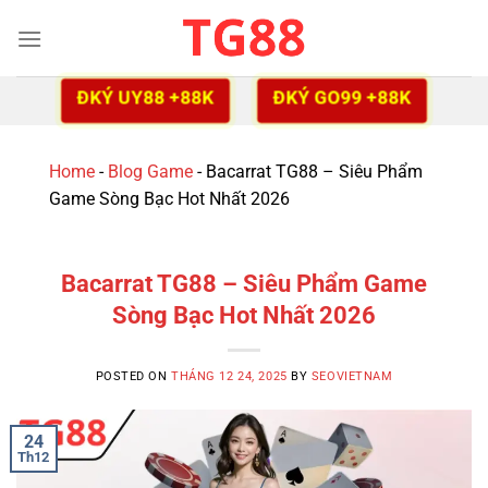
Skip
to
content
ĐKÝ UY88 +88K
ĐKÝ GO99 +88K
Home
-
Blog Game
-
Bacarrat TG88 – Siêu Phẩm
Game Sòng Bạc Hot Nhất 2026
Bacarrat TG88 – Siêu Phẩm Game
Sòng Bạc Hot Nhất 2026
POSTED ON
THÁNG 12 24, 2025
BY
SEOVIETNAM
24
Th12