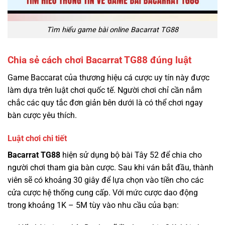
Tìm hiểu game bài online Bacarrat TG88
Chia sẻ cách chơi Bacarrat TG88 đúng luật
Game Baccarat của thương hiệu cá cược uy tín này được
làm dựa trên luật chơi quốc tế. Người chơi chỉ cần nắm
chắc các quy tắc đơn giản bên dưới là có thể chơi ngay
bàn cược yêu thích.
Luật chơi chi tiết
Bacarrat TG88
hiện sử dụng bộ bài Tây 52 để chia cho
người chơi tham gia bàn cược. Sau khi ván bắt đầu, thành
viên sẽ có khoảng 30 giây để lựa chọn vào tiền cho các
cửa cược hệ thống cung cấp. Với mức cược dao động
trong khoảng 1K – 5M tùy vào nhu cầu của bạn: