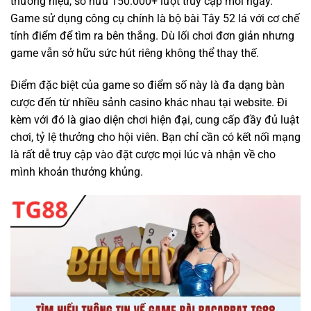
thương hiệu, sở hữu 150.000+ lượt truy cập mỗi ngày.
Game sử dụng công cụ chính là bộ bài Tây 52 lá với cơ chế
tính điểm để tìm ra bên thắng. Dù lối chơi đơn giản nhưng
game vẫn sở hữu sức hút riêng không thể thay thế.
Điểm đặc biệt của game so điểm số này là đa dạng bàn
cược đến từ nhiều sảnh casino khác nhau tại website. Đi
kèm với đó là giao diện chơi hiện đại, cung cấp đầy đủ luật
chơi, tỷ lệ thưởng cho hội viên. Bạn chỉ cần có kết nối mạng
là rất dễ truy cập vào đặt cược mọi lúc và nhận về cho
mình khoản thưởng khủng.