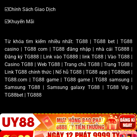
☑️Chính Sách Giao Dịch
☑️Khuyến Mãi
Từ khóa tìm kiếm nhiều nhất: TG88 | TG88 bet | TG88
casino | TG88 com | TG88 đăng nhập | nhà cái TG888 |
Đăng ký TG888 | Link vào TG888 | link TG88 | Vào TG88 |
Casino TG88 | Web TG88 | Trang chủ TG88 | Trang TG88 |
Link TG88 chính thức | Nổ hũ TG88 | TG88 app | TG88bet |
TG88.com | TG88 game | TG88 game | TG88 samsung |
Samsung TG88 | Samsung galaxy TG88 | TG88 Vip |
TG88bet | TG888