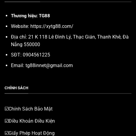
Thương hiệu: TG88
Website:
https://xytg88.com/
Địa chỉ: 21 K 118 Lê Đình Lý, Thạc Gián, Thanh Khê, Đà
Nẵng 550000
SĐT: 0904561225
Email:
tg88innet@gmail.com
CHÍNH SÁCH
☑️Chính Sách Bảo Mật
☑️Điều Khoản Điều Kiện
☑️Giấy Phép Hoạt Động